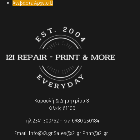
Ανεβάστε Αρχείο

Καραολή & Δημητρίου 8
Κιλκίς 61100
Τηλ:2341 300762 - Κιν: 6980 250184
Email:
Info@i2i.gr
Sales@i2i.gr
Print@i2i.gr