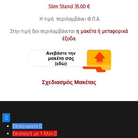
Slim Stand 35.00
€
Η τιμή περιλαμβάνει Φ.Π.Α.
Στην τιμή δεν περιλαμβάνεται
η μακέτα ή μεταφορικά
έξοδα.
Σχεδιασμός Μακέτας

Επικοινωνία

Επισκευή με 1 Κλίκ
