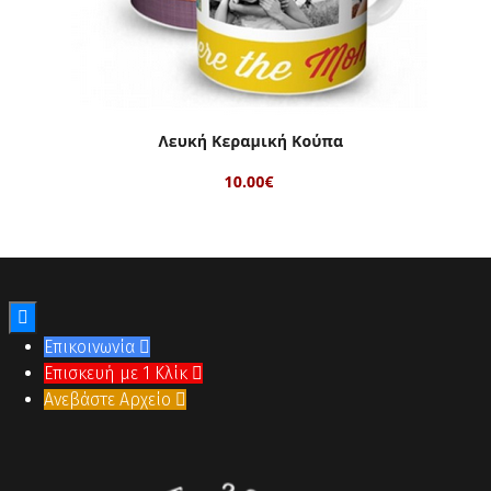

Επικοινωνία

Επισκευή με 1 Κλίκ

Ανεβάστε Αρχείο
