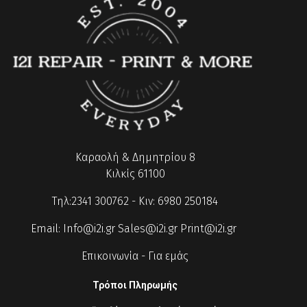
Καραολή & Δημητρίου 8
Κιλκίς 61100
Τηλ:2341 300762 - Κιν: 6980 250184
Email:
Info@i2i.gr
Sales@i2i.gr
Print@i2i.gr
Επικοινωνία
-
Για εμάς
Τρόποι Πληρωμής