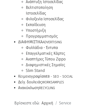
Ανάπτυξη Ιστοσελίδας
Βελτιστοποίηση
Ιστοσελίδας
Φιλοξενία Ιστοσελίδας
Εκπαίδευση
Υποστήριξη
Προγραμματισμός
ΔΙΑΦΗΜΙΣΤΙΚΑ
ADVERTISING
Φυλλάδια - Έντυπα
Επαγγελματικές Κάρτες
Αναπτήρες Τύπου Zippo
Διαφημιστικές Σημαίες
Slim Stand
Κειμενογραφία
WEB - SEO - SOCIAL
Δείγ. δουλειάς
WORKSAMPLES
Ανακύκλωση
RECYCLING
Βρίσκεστε εδώ:
Αρχική
Service