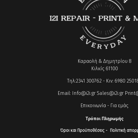
Καραολή & Δημητρίου 8
Κιλκίς 61100
Τηλ:2341 300762 - Κιν: 6980 2501
Email:
Info@i2i.gr
Sales@i2i.gr
Print@
Επικοινωνία
-
Για εμάς
Τρόποι Πληρωμής
Όροι και Προϋποθέσεις
-
Πολιτική απορ