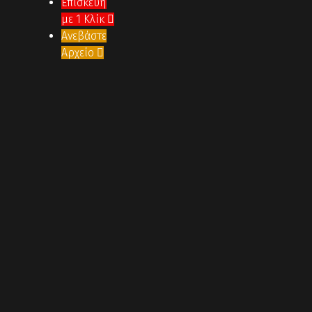
Επισκευή
με 1 Κλίκ

Ανεβάστε
Αρχείο
