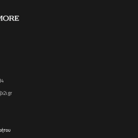
84
i2i.gr
ρήτου